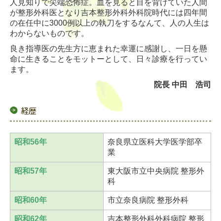
人見知りで尖端恐怖症。血を見ると目を背けていた人間
が整形外科医となり吉本整形外科外科院時代には四年間
の在任中に3000例以上の執刀をするなんて、人の人生は
わからないものです。
良き指導医の先生方に恵まれた幸運に感謝し、一日を懸
命に生きることをモットーとして、日々診療を行ってい
ます。
院長
中田 浩司
経歴
昭和56年
奈良県立医科大学医学部卒
業
昭和57年
東大阪市立中央病院 整形外
科
昭和60年
市立奈良病院 整形外科
昭和62年
吉本整形外科外科病院 整形