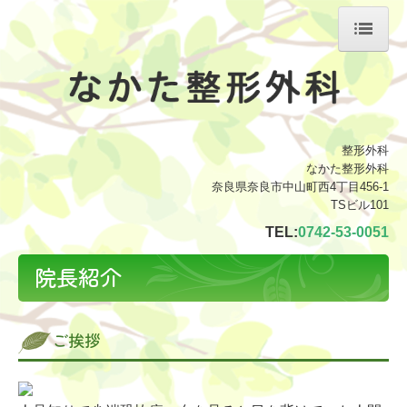
ホーム
院長紹介
整形外科
診療のご案内
なかた整形外科
奈良県奈良市中山町西4丁目456-1
施設・設備のご案内
TSビル101
TEL:
0742-53-0051
初診の方へ
院長紹介
交通案内
採用情報
ご挨拶